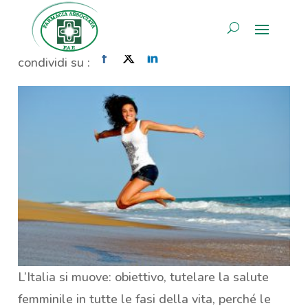
Obiettivo, salute al femminile
AREA RISERVATA
Home
»
Obiettivo, salute al femminile
condividi su :
L’Italia si muove: obiettivo, tutelare la salute
femminile in tutte le fasi della vita, perché le