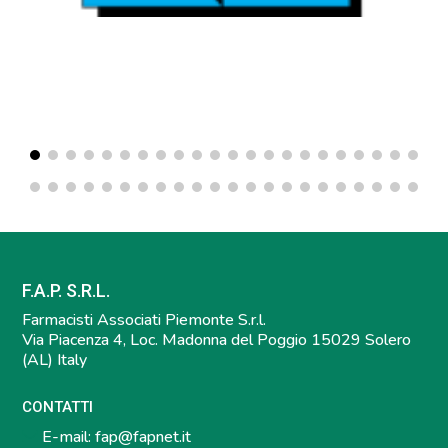
F.A.P. S.R.L.
Farmacisti Associati Piemonte S.r.l.
Via Piacenza 4, Loc. Madonna del Poggio 15029 Solero
(AL) Italy
CONTATTI
E-mail:
fap@fapnet.it