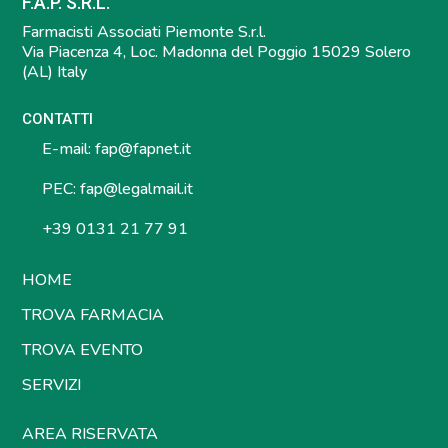
F.A.P. S.R.L.
Farmacisti Associati Piemonte S.r.l.
Via Piacenza 4, Loc. Madonna del Poggio 15029 Solero
(AL) Italy
CONTATTI
E-mail:
fap@fapnet.it
PEC:
fap@legalmail.it
+39 0131 21 77 91
HOME
TROVA FARMACIA
TROVA EVENTO
SERVIZI
AREA RISERVATA