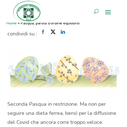
Pasqua, parola d’ordine
AREA RISERVATA
equilibrio
Home
»
Pasqua, parola d’ordine equilibrio
condividi su :
Seconda Pasqua in restrizione. Ma non per
seguire una dieta ferrea, bensì per la diffusione
del Covid che ancora corre troppo veloce.