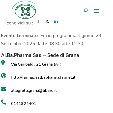
Analisi colesterolo
AREA RISERVATA
Home
»
Evento
»
Analisi colesterolo
condividi su :
Evento terminato
. Era in programma il giorno 29
Settembre 2025 dalle 08:30 alle 12:30
Al.Ba.Pharma Sas – Sede di Grana
Via Garibaldi, 21 Grana (AT)
http://farmaciaalbapharma.fapnet.it
allegretti.grana@libero.it
0141924401