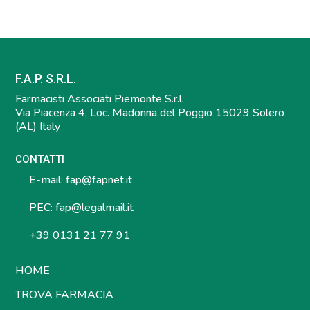
F.A.P. S.R.L.
Farmacisti Associati Piemonte S.r.l.
Via Piacenza 4, Loc. Madonna del Poggio 15029 Solero
(AL) Italy
CONTATTI
E-mail:
fap@fapnet.it
PEC:
fap@legalmail.it
+39 0131 21 77 91
HOME
TROVA FARMACIA