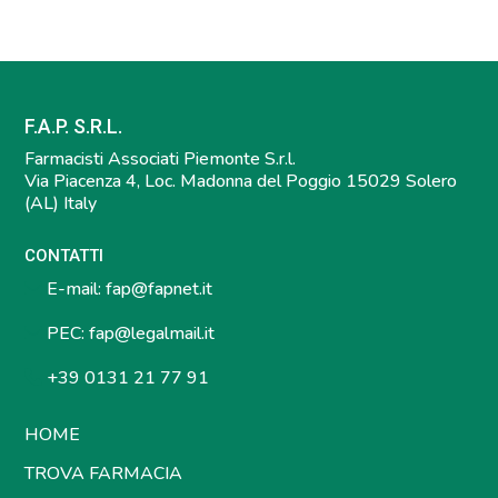
F.A.P. S.R.L.
Farmacisti Associati Piemonte S.r.l.
Via Piacenza 4, Loc. Madonna del Poggio 15029 Solero
(AL) Italy
CONTATTI
E-mail:
fap@fapnet.it
PEC:
fap@legalmail.it
+39 0131 21 77 91
HOME
TROVA FARMACIA