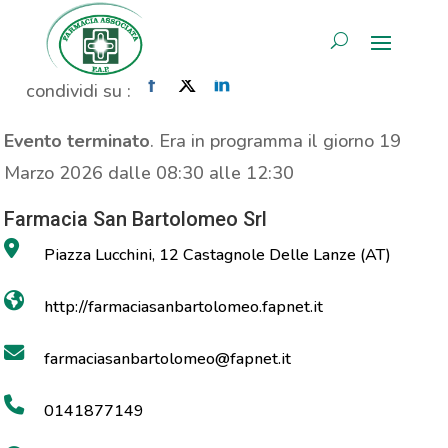
Analisi colesterolo
AREA RISERVATA
Home
»
Evento
»
Analisi colesterolo
condividi su :
Evento terminato
. Era in programma il giorno 19
Marzo 2026 dalle 08:30 alle 12:30
Farmacia San Bartolomeo Srl
Piazza Lucchini, 12 Castagnole Delle Lanze (AT)
http://farmaciasanbartolomeo.fapnet.it
farmaciasanbartolomeo@fapnet.it
0141877149