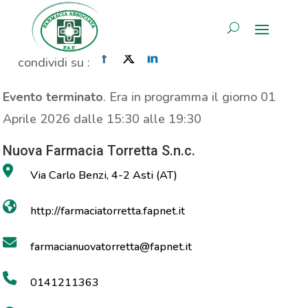
Analisi colesterolo
AREA RISERVATA
Home
»
Evento
»
Analisi colesterolo
condividi su :
Evento terminato
. Era in programma il giorno 01
Aprile 2026 dalle 15:30 alle 19:30
Nuova Farmacia Torretta S.n.c.
Via Carlo Benzi, 4-2 Asti (AT)
http://farmaciatorretta.fapnet.it
farmacianuovatorretta@fapnet.it
0141211363