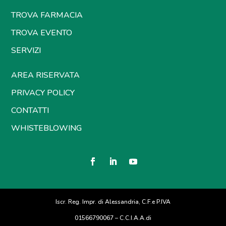
TROVA FARMACIA
TROVA EVENTO
SERVIZI
AREA RISERVATA
PRIVACY POLICY
CONTATTI
WHISTEBLOWING
Iscr. Reg. Impr. di Alessandria, C.F.e P.IVA
01566790067 – C.C.I.A.A.di