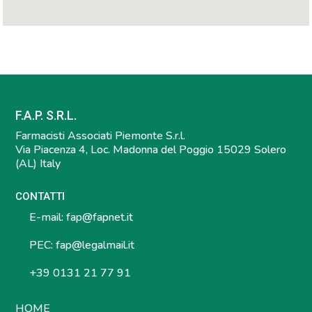
F.A.P. S.R.L.
Farmacisti Associati Piemonte S.r.l.
Via Piacenza 4, Loc. Madonna del Poggio 15029 Solero
(AL) Italy
CONTATTI
E-mail:
fap@fapnet.it
PEC:
fap@legalmail.it
+39 0131 21 77 91
HOME