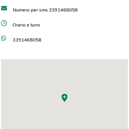
Numero per sms 3391468058
Orario e turni
3391468058