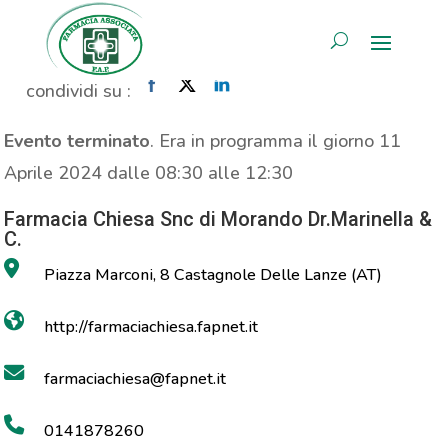
Analisi colesterolo
AREA RISERVATA
Home
»
Evento
»
Analisi colesterolo
condividi su :
Evento terminato
. Era in programma il giorno 11
Aprile 2024 dalle 08:30 alle 12:30
Farmacia Chiesa Snc di Morando Dr.Marinella &
C.
Piazza Marconi, 8 Castagnole Delle Lanze (AT)
http://farmaciachiesa.fapnet.it
farmaciachiesa@fapnet.it
0141878260