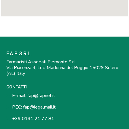
F.A.P. S.R.L.
Farmacisti Associati Piemonte S.r.l.
Via Piacenza 4, Loc. Madonna del Poggio 15029 Solero
(AL) Italy
CONTATTI
E-mail:
fap@fapnet.it
PEC:
fap@legalmail.it
+39 0131 21 77 91