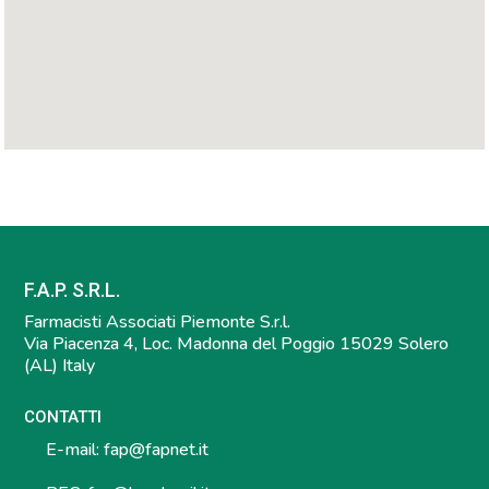
F.A.P. S.R.L.
Farmacisti Associati Piemonte S.r.l.
Via Piacenza 4, Loc. Madonna del Poggio 15029 Solero
(AL) Italy
CONTATTI
E-mail:
fap@fapnet.it