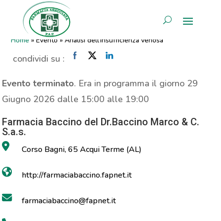
Analisi dell’insufficienza
AREA RISERVATA
venosa
Home
»
Evento
»
Analisi dell’insufficienza venosa
condividi su :
Evento terminato
. Era in programma il giorno 29
Giugno 2026 dalle 15:00 alle 19:00
Farmacia Baccino del Dr.Baccino Marco & C.
S.a.s.
Corso Bagni, 65 Acqui Terme (AL)
http://farmaciabaccino.fapnet.it
farmaciabaccino@fapnet.it