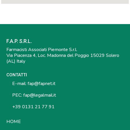
F.A.P. S.R.L.
Farmacisti Associati Piemonte S.r.l.
Via Piacenza 4, Loc. Madonna del Poggio 15029 Solero
(AL) Italy
CONTATTI
E-mail:
fap@fapnet.it
PEC:
fap@legalmail.it
+39 0131 21 77 91
HOME