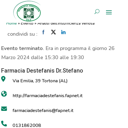
Analisi dell’insufficienza
AREA RISERVATA
venosa
Home
»
Evento
»
Analisi dell’insufficienza venosa
condividi su :
Evento terminato
. Era in programma il giorno 26
Marzo 2024 dalle 15:30 alle 19:30
Farmacia Destefanis Dr.Stefano
Via Emilia, 39 Tortona (AL)
http://farmaciadestefanis.fapnet.it
farmaciadestefanis@fapnet.it
0131862008