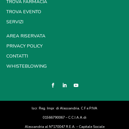
TROVA FARMACIA
TROVA EVENTO
SERVIZI
AREA RISERVATA
PRIVACY POLICY
CONTATTI
WHISTEBLOWING
Iscr. Reg. Impr. di Alessandria, C.F.e P.IVA
01566790067 – C.C.I.A.A.di
Alessandria al N°170047 R.E.A. – Capitale Sociale