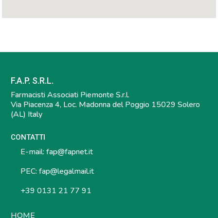
F.A.P. S.R.L.
Farmacisti Associati Piemonte S.r.l.
Via Piacenza 4, Loc. Madonna del Poggio 15029 Solero
(AL) Italy
CONTATTI
E-mail:
fap@fapnet.it
PEC:
fap@legalmail.it
+39 0131 21 77 91
HOME