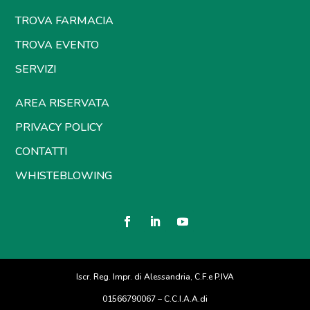
TROVA FARMACIA
TROVA EVENTO
SERVIZI
AREA RISERVATA
PRIVACY POLICY
CONTATTI
WHISTEBLOWING
Iscr. Reg. Impr. di Alessandria, C.F.e P.IVA
01566790067 – C.C.I.A.A.di