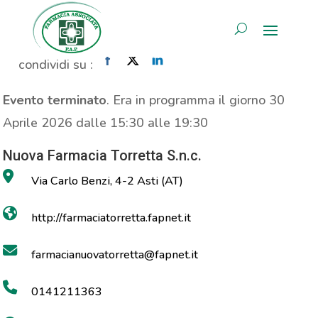
Analisi Emoglobina
AREA RISERVATA
Home
»
Evento
»
Analisi Emoglobina
condividi su :
Evento terminato
. Era in programma il giorno 30
Aprile 2026 dalle 15:30 alle 19:30
Nuova Farmacia Torretta S.n.c.
Via Carlo Benzi, 4-2 Asti (AT)
http://farmaciatorretta.fapnet.it
farmacianuovatorretta@fapnet.it
0141211363