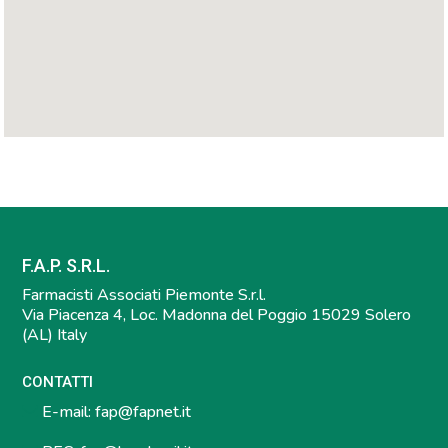
F.A.P. S.R.L.
Farmacisti Associati Piemonte S.r.l.
Via Piacenza 4, Loc. Madonna del Poggio 15029 Solero
(AL) Italy
CONTATTI
E-mail:
fap@fapnet.it