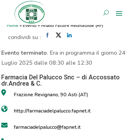
Analisi Fattore Reumatoide
AREA RISERVATA
(RF)
Home
»
Evento
»
Analisi Fattore Reumatoide (RF)
condividi su :
Evento terminato
. Era in programma il giorno 24
Luglio 2025 dalle 08:30 alle 12:30
Farmacia Del Palucco Snc – di Accossato
dr.Andrea & C.
Frazione Revignano, 90 Asti (AT)
http://farmaciadelpalucco.fapnet.it
farmaciadelpalucco@fapnet.it