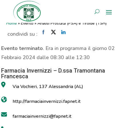
Analisi Prostata (PSA) e
AREA RISERVATA
Tiroide (TSH)
Home
»
Evento
»
Analisi Prostata (PSA) e Tiroide (TSH)
condividi su :
Evento terminato
. Era in programma il giorno 02
Febbraio 2024 dalle 08:30 alle 12:30
Farmacia Invernizzi – D.ssa Tramontana
Francesca
Via Vochieri, 137 Alessandria (AL)
http://farmaciainvernizzi.fapnet.it
farmaciainvernizzi@fapnet.it