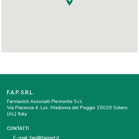
F.A.P. S.R.L.
Farmacisti Associati Piemonte S.r.l.
Via Piacenza 4, Loc. Madonna del Poggio 15029 Solero
(AL) Italy
CONTATTI
E-mail:
fap@fapnet.it