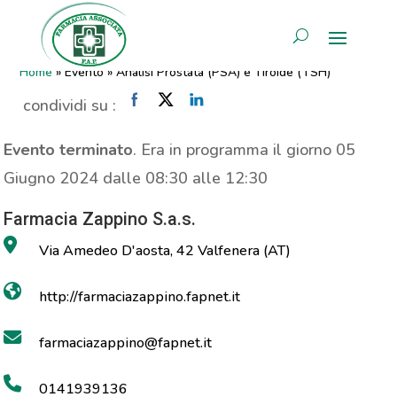
Analisi Prostata (PSA) e
AREA RISERVATA
Tiroide (TSH)
Home
»
Evento
»
Analisi Prostata (PSA) e Tiroide (TSH)
condividi su :
Evento terminato
. Era in programma il giorno 05
Giugno 2024 dalle 08:30 alle 12:30
Farmacia Zappino S.a.s.
Via Amedeo D'aosta, 42 Valfenera (AT)
http://farmaciazappino.fapnet.it
farmaciazappino@fapnet.it
0141939136