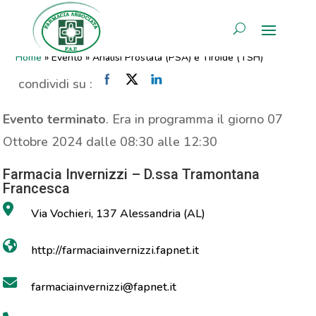
Analisi Prostata (PSA) e
AREA RISERVATA
Tiroide (TSH)
Home
»
Evento
»
Analisi Prostata (PSA) e Tiroide (TSH)
condividi su :
Evento terminato
. Era in programma il giorno 07
Ottobre 2024 dalle 08:30 alle 12:30
Farmacia Invernizzi – D.ssa Tramontana
Francesca
Via Vochieri, 137 Alessandria (AL)
http://farmaciainvernizzi.fapnet.it
farmaciainvernizzi@fapnet.it