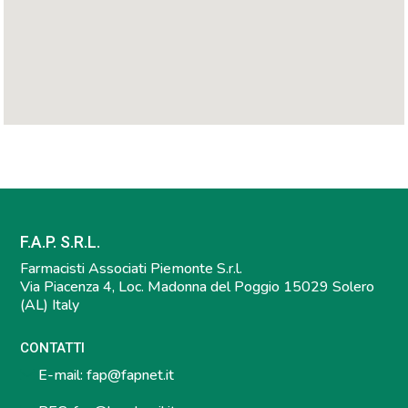
F.A.P. S.R.L.
Farmacisti Associati Piemonte S.r.l.
Via Piacenza 4, Loc. Madonna del Poggio 15029 Solero
(AL) Italy
CONTATTI
E-mail:
fap@fapnet.it