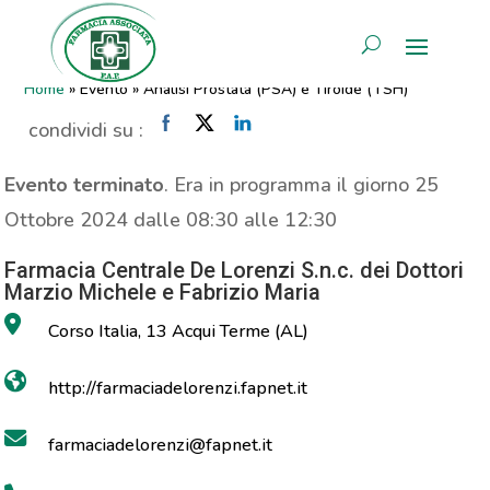
Analisi Prostata (PSA) e
AREA RISERVATA
Tiroide (TSH)
Home
»
Evento
»
Analisi Prostata (PSA) e Tiroide (TSH)
condividi su :
Evento terminato
. Era in programma il giorno 25
Ottobre 2024 dalle 08:30 alle 12:30
Farmacia Centrale De Lorenzi S.n.c. dei Dottori
Marzio Michele e Fabrizio Maria
Corso Italia, 13 Acqui Terme (AL)
http://farmaciadelorenzi.fapnet.it
farmaciadelorenzi@fapnet.it