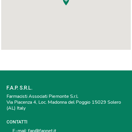
F.A.P. S.R.L.
Farmacisti Associati Piemonte S.r.l.
Via Piacenza 4, Loc. Madonna del Poggio 15029 Solero
(AL) Italy
CONTATTI
E-mail:
fap@fapnet.it