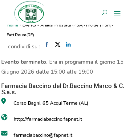
Analisi Prostata (PSA)-Tiroide
AREA RISERVATA
(TSH)-Fatt.Reum(RF)
Home
»
Evento
»
Analisi Prostata (PSA)-Tiroide (TSH)-
Fatt.Reum(RF)
condividi su :
Evento terminato
. Era in programma il giorno 15
Giugno 2026 dalle 15:00 alle 19:00
Farmacia Baccino del Dr.Baccino Marco & C.
S.a.s.
Corso Bagni, 65 Acqui Terme (AL)
http://farmaciabaccino.fapnet.it
farmaciabaccino@fapnet.it