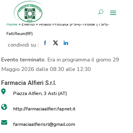
Analisi Prostata (PSA)-Tiroide
AREA RISERVATA
(TSH)-Fatt.Reum(RF)
Home
»
Evento
»
Analisi Prostata (PSA)-Tiroide (TSH)-
Fatt.Reum(RF)
condividi su :
Evento terminato
. Era in programma il giorno 29
Maggio 2026 dalle 08:30 alle 12:30
Farmacia Alfieri S.r.l.
Piazza Alfieri, 3 Asti (AT)
http://farmaciaalfieri.fapnet.it
farmaciaalfierisrl@gmail.com