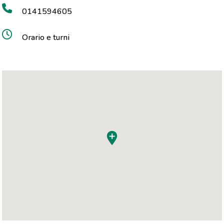
0141594605
Orario e turni