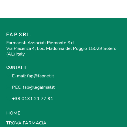
F.A.P. S.R.L.
Farmacisti Associati Piemonte S.r.l.
Via Piacenza 4, Loc. Madonna del Poggio 15029 Solero
(AL) Italy
CONTATTI
E-mail:
fap@fapnet.it
PEC:
fap@legalmail.it
+39 0131 21 77 91
HOME
TROVA FARMACIA