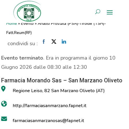
Analisi Prostata (PSA)-Tiroide
AREA RISERVATA
(TSH)-Fatt.Reum(RF)
Home
»
Evento
»
Analisi Prostata (PSA)-Tiroide (TSH)-
Fatt.Reum(RF)
condividi su :
Evento terminato
. Era in programma il giorno 10
Giugno 2026 dalle 08:30 alle 12:30
Farmacia Morando Sas – San Marzano Oliveto
Regione Leiso, 82 San Marzano Oliveto (AT)
http://farmaciasanmarzano.fapnet.it
farmaciasanmarzanosas@fapnet.it