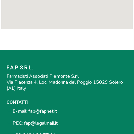
F.A.P. S.R.L.
Farmacisti Associati Piemonte S.r.l.
Via Piacenza 4, Loc. Madonna del Poggio 15029 Solero
(AL) Italy
CONTATTI
E-mail:
fap@fapnet.it
PEC:
fap@legalmail.it