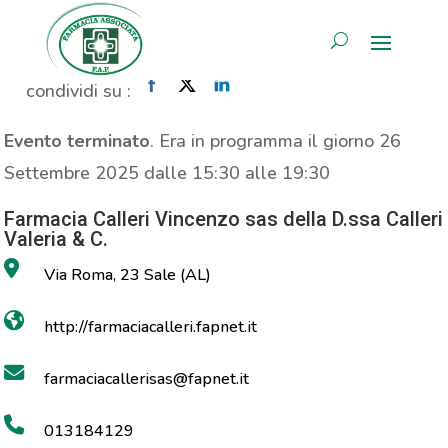
Analisi Vitamina D
AREA RISERVATA
Home
»
Evento
»
Analisi Vitamina D
condividi su :
Evento terminato
. Era in programma il giorno 26
Settembre 2025 dalle 15:30 alle 19:30
Farmacia Calleri Vincenzo sas della D.ssa Calleri
Valeria & C.
Via Roma, 23 Sale (AL)
http://farmaciacalleri.fapnet.it
farmaciacallerisas@fapnet.it
013184129