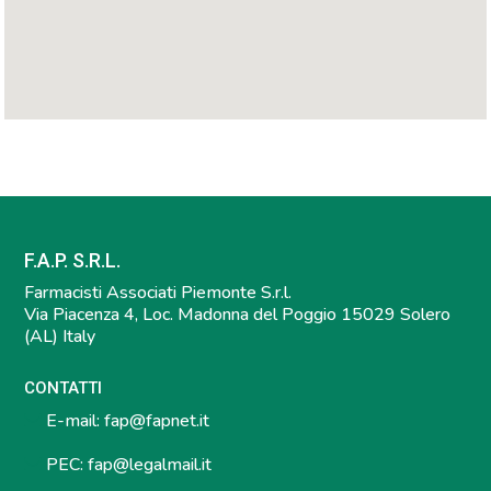
F.A.P. S.R.L.
Farmacisti Associati Piemonte S.r.l.
Via Piacenza 4, Loc. Madonna del Poggio 15029 Solero
(AL) Italy
CONTATTI
E-mail:
fap@fapnet.it
PEC:
fap@legalmail.it