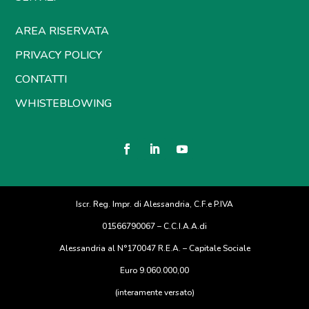
AREA RISERVATA
PRIVACY POLICY
CONTATTI
WHISTEBLOWING
Iscr. Reg. Impr. di Alessandria, C.F.e P.IVA
01566790067 – C.C.I.A.A.di
Alessandria al N°170047 R.E.A. – Capitale Sociale
Euro 9.060.000,00
(interamente versato)