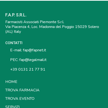
F.A.P. S.R.L.
Farmacisti Associati Piemonte S.r.l.
Via Piacenza 4, Loc. Madonna del Poggio 15029 Solero
(AL) Italy
CONTATTI
E-mail:
fap@fapnet.it
PEC:
fap@legalmail.it
+39 0131 21 77 91
HOME
TROVA FARMACIA
TROVA EVENTO
SERVIZI