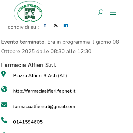
Analisi Vitamina D
AREA RISERVATA
Home
»
Evento
»
Analisi Vitamina D
condividi su :
Evento terminato
. Era in programma il giorno 08
Ottobre 2025 dalle 08:30 alle 12:30
Farmacia Alfieri S.r.l.
Piazza Alfieri, 3 Asti (AT)
http://farmaciaalfieri.fapnet.it
farmaciaalfierisrl@gmail.com
0141594605