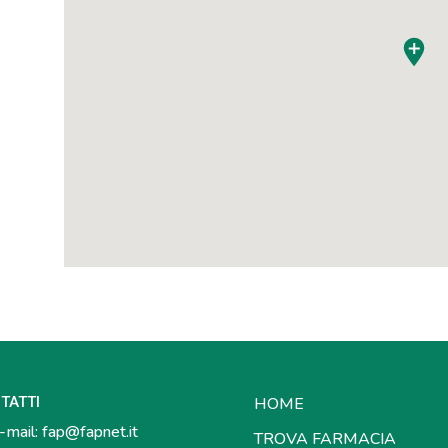
TATTI
HOME
mail:
fap@fapnet.it
TROVA FARMACIA