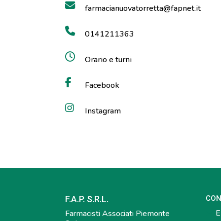
farmacianuovatorretta@fapnet.it
0141211363
Orario e turni
Facebook
Instagram
F.A.P. S.R.L.
CON
E-
Farmacisti Associati Piemonte