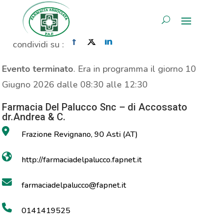
Analisi Vitamina D
AREA RISERVATA
Home
»
Evento
»
Analisi Vitamina D
condividi su :
Evento terminato
. Era in programma il giorno 10
Giugno 2026 dalle 08:30 alle 12:30
Farmacia Del Palucco Snc – di Accossato
dr.Andrea & C.
Frazione Revignano, 90 Asti (AT)
http://farmaciadelpalucco.fapnet.it
farmaciadelpalucco@fapnet.it
0141419525