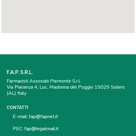
F.A.P. S.R.L.
Farmacisti Associati Piemonte S.r.l.
Via Piacenza 4, Loc. Madonna del Poggio 15029 Solero
(AL) Italy
CONTATTI
E-mail:
fap@fapnet.it
PEC:
fap@legalmail.it