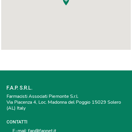
F.A.P. S.R.L.
Farmacisti Associati Piemonte S.r.l.
Via Piacenza 4, Loc. Madonna del Poggio 15029 Solero
(AL) Italy
CONTATTI
E-mail:
fap@fapnet.it