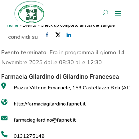
Check up completo analisi del
AREA RISERVATA
sangue
Home
»
Evento
»
Check up completo analisi del sangue
condividi su :
Evento terminato
. Era in programma il giorno 14
Novembre 2025 dalle 08:30 alle 12:30
Farmacia Gilardino di Gilardino Francesca
Piazza Vittorio Emanuele, 153 Castellazzo B.da (AL)
http://farmaciagilardino.fapnet.it
farmaciagilardino@fapnet.it
0131275148