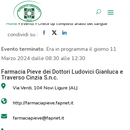
Check up completo analisi del
AREA RISERVATA
sangue
Home
»
Evento
»
Check up completo analisi del sangue
condividi su :
Evento terminato
. Era in programma il giorno 11
Marzo 2024 dalle 08:30 alle 12:30
Farmacia Pieve dei Dottori Ludovici Gianluca e
Traverso Cinzia S.n.c.
Via Verdi, 104 Novi Ligure (AL)
http://farmaciapieve.fapnet.it
farmaciapieve@fapnet.it