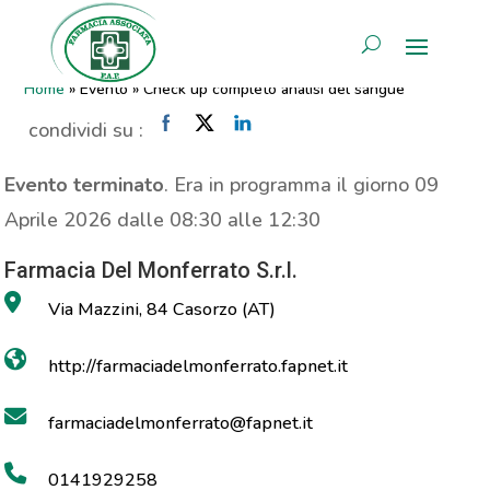
Check up completo analisi del
AREA RISERVATA
sangue
Home
»
Evento
»
Check up completo analisi del sangue
condividi su :
Evento terminato
. Era in programma il giorno 09
Aprile 2026 dalle 08:30 alle 12:30
Farmacia Del Monferrato S.r.l.
Via Mazzini, 84 Casorzo (AT)
http://farmaciadelmonferrato.fapnet.it
farmaciadelmonferrato@fapnet.it
0141929258