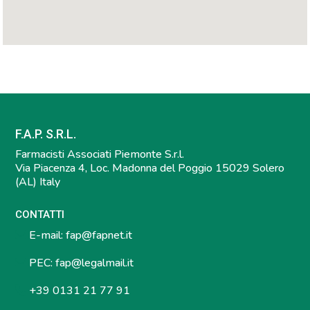
F.A.P. S.R.L.
Farmacisti Associati Piemonte S.r.l.
Via Piacenza 4, Loc. Madonna del Poggio 15029 Solero
(AL) Italy
CONTATTI
E-mail:
fap@fapnet.it
PEC:
fap@legalmail.it
+39 0131 21 77 91