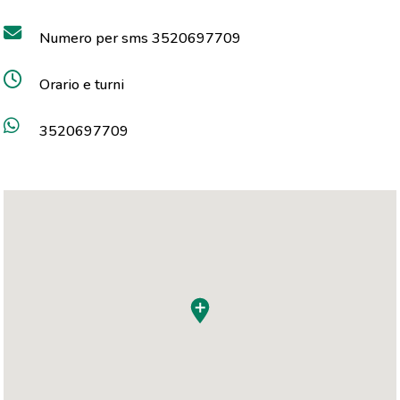
Numero per sms 3520697709
Orario e turni
3520697709