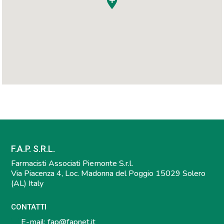
F.A.P. S.R.L.
Farmacisti Associati Piemonte S.r.l.
Via Piacenza 4, Loc. Madonna del Poggio 15029 Solero
(AL) Italy
CONTATTI
E-mail:
fap@fapnet.it