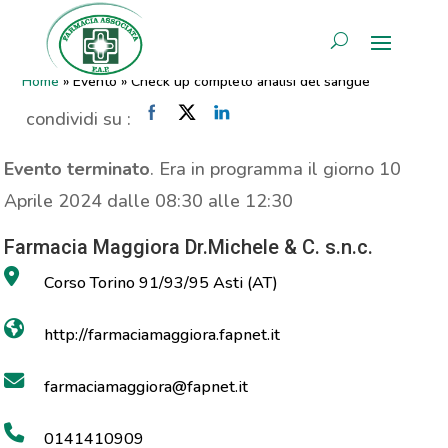
Check up completo analisi del
AREA RISERVATA
sangue
Home
»
Evento
»
Check up completo analisi del sangue
condividi su :
Evento terminato
. Era in programma il giorno 10
Aprile 2024 dalle 08:30 alle 12:30
Farmacia Maggiora Dr.Michele & C. s.n.c.
Corso Torino 91/93/95 Asti (AT)
http://farmaciamaggiora.fapnet.it
farmaciamaggiora@fapnet.it
0141410909