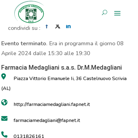
Consulenza Nutrizionale
AREA RISERVATA
Home
»
Evento
»
Consulenza Nutrizionale
condividi su :
Evento terminato
. Era in programma il giorno 08
Aprile 2024 dalle 15:30 alle 19:30
Farmacia Medagliani s.a.s. Dr.M.Medagliani
Piazza Vittorio Emanuele Ii, 36 Castelnuovo Scrivia
(AL)
http://farmaciamedagliani.fapnet.it
farmaciamedagliani@fapnet.it
0131826161