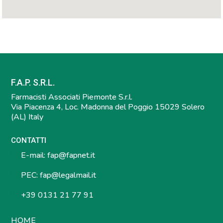
F.A.P. S.R.L.
Farmacisti Associati Piemonte S.r.l.
Via Piacenza 4, Loc. Madonna del Poggio 15029 Solero
(AL) Italy
CONTATTI
E-mail:
fap@fapnet.it
PEC:
fap@legalmail.it
+39 0131 21 77 91
HOME