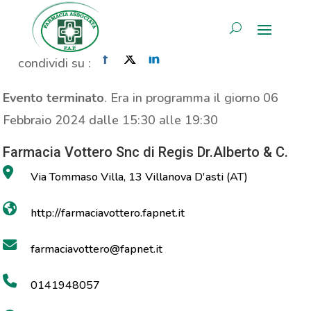
Consulenza Nutrizionale
AREA RISERVATA
Home
»
Evento
»
Consulenza Nutrizionale
condividi su :
Evento terminato
. Era in programma il giorno 06
Febbraio 2024 dalle 15:30 alle 19:30
Farmacia Vottero Snc di Regis Dr.Alberto & C.
Via Tommaso Villa, 13 Villanova D'asti (AT)
http://farmaciavottero.fapnet.it
farmaciavottero@fapnet.it
0141948057