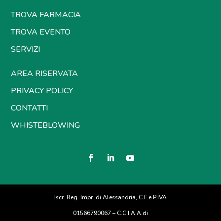
TROVA FARMACIA
TROVA EVENTO
SERVIZI
AREA RISERVATA
PRIVACY POLICY
CONTATTI
WHISTEBLOWING
Iscr. Reg. Impr. di Alessandria, C.F.e P.IVA
01566790067 – C.C.I.A.A.di