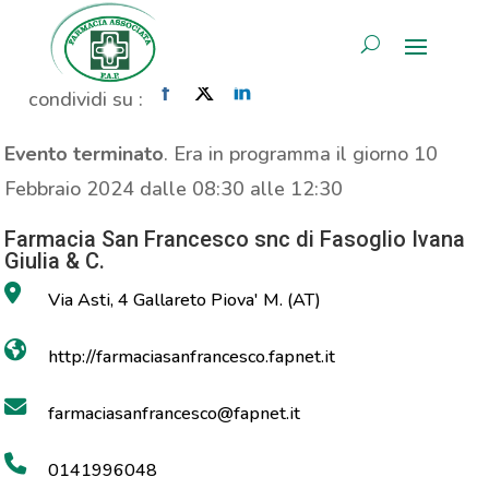
Consulenza Nutrizionale
AREA RISERVATA
Home
»
Evento
»
Consulenza Nutrizionale
condividi su :
Evento terminato
. Era in programma il giorno 10
Febbraio 2024 dalle 08:30 alle 12:30
Farmacia San Francesco snc di Fasoglio Ivana
Giulia & C.
Via Asti, 4 Gallareto Piova' M. (AT)
http://farmaciasanfrancesco.fapnet.it
farmaciasanfrancesco@fapnet.it
0141996048