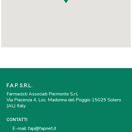
F.A.P. S.R.L.
Farmacisti Associati Piemonte S.r.l.
Via Piacenza 4, Loc. Madonna del Poggio 15029 Solero
(AL) Italy
CONTATTI
E-mail:
fap@fapnet.it