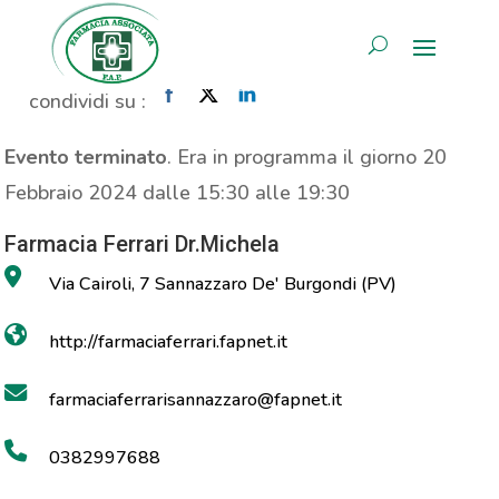
Consulenza Nutrizionale
AREA RISERVATA
Home
»
Evento
»
Consulenza Nutrizionale
condividi su :
Evento terminato
. Era in programma il giorno 20
Febbraio 2024 dalle 15:30 alle 19:30
Farmacia Ferrari Dr.Michela
Via Cairoli, 7 Sannazzaro De' Burgondi (PV)
http://farmaciaferrari.fapnet.it
farmaciaferrarisannazzaro@fapnet.it
0382997688