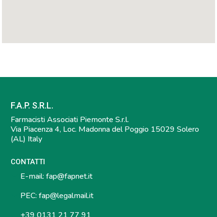
F.A.P. S.R.L.
Farmacisti Associati Piemonte S.r.l.
Via Piacenza 4, Loc. Madonna del Poggio 15029 Solero
(AL) Italy
CONTATTI
E-mail:
fap@fapnet.it
PEC:
fap@legalmail.it
+39 0131 21 77 91