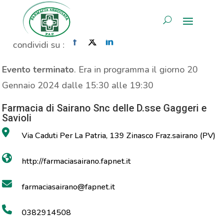
Consulenza Nutrizionale
AREA RISERVATA
Home
»
Evento
»
Consulenza Nutrizionale
condividi su :
Evento terminato
. Era in programma il giorno 20
Gennaio 2024 dalle 15:30 alle 19:30
Farmacia di Sairano Snc delle D.sse Gaggeri e
Savioli
Via Caduti Per La Patria, 139 Zinasco Fraz.sairano (PV)
http://farmaciasairano.fapnet.it
farmaciasairano@fapnet.it
0382914508