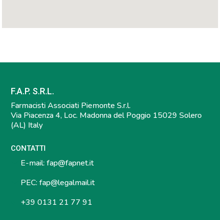
F.A.P. S.R.L.
Farmacisti Associati Piemonte S.r.l.
Via Piacenza 4, Loc. Madonna del Poggio 15029 Solero
(AL) Italy
CONTATTI
E-mail:
fap@fapnet.it
PEC:
fap@legalmail.it
+39 0131 21 77 91