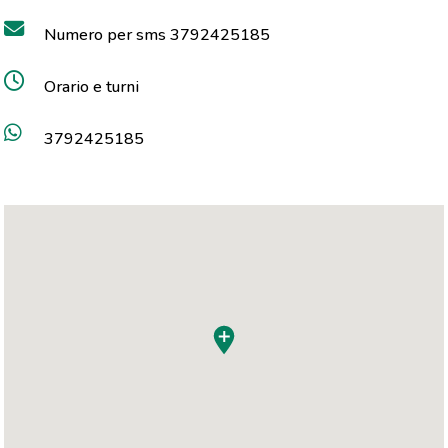
Numero per sms 3792425185
Orario e turni
3792425185