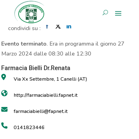
Consulenza Nutrizionale
AREA RISERVATA
Home
»
Evento
»
Consulenza Nutrizionale
condividi su :
Evento terminato
. Era in programma il giorno 27
Marzo 2024 dalle 08:30 alle 12:30
Farmacia Bielli Dr.Renata
Via Xx Settembre, 1 Canelli (AT)
http://farmaciabielli.fapnet.it
farmaciabielli@fapnet.it
0141823446