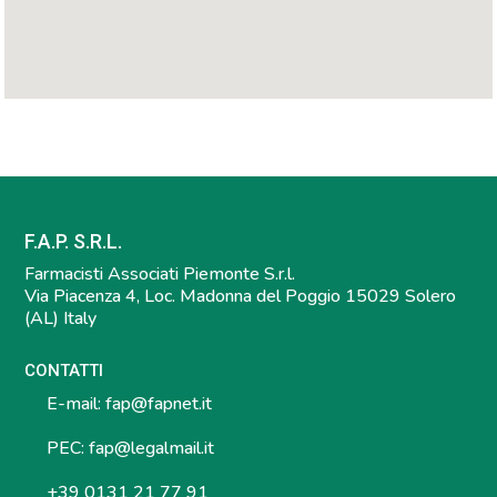
F.A.P. S.R.L.
Farmacisti Associati Piemonte S.r.l.
Via Piacenza 4, Loc. Madonna del Poggio 15029 Solero
(AL) Italy
CONTATTI
E-mail:
fap@fapnet.it
PEC:
fap@legalmail.it
+39 0131 21 77 91