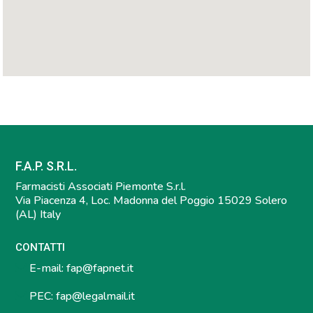
F.A.P. S.R.L.
Farmacisti Associati Piemonte S.r.l.
Via Piacenza 4, Loc. Madonna del Poggio 15029 Solero
(AL) Italy
CONTATTI
E-mail:
fap@fapnet.it
PEC:
fap@legalmail.it