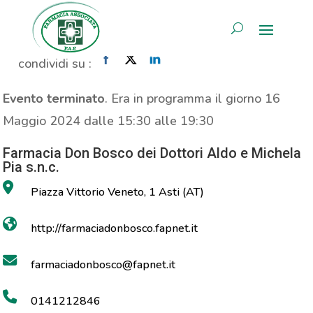
Controllo dei Nei
AREA RISERVATA
Home
»
Evento
»
Controllo dei Nei
condividi su :
Evento terminato
. Era in programma il giorno 16
Maggio 2024 dalle 15:30 alle 19:30
Farmacia Don Bosco dei Dottori Aldo e Michela
Pia s.n.c.
Piazza Vittorio Veneto, 1 Asti (AT)
http://farmaciadonbosco.fapnet.it
farmaciadonbosco@fapnet.it
0141212846