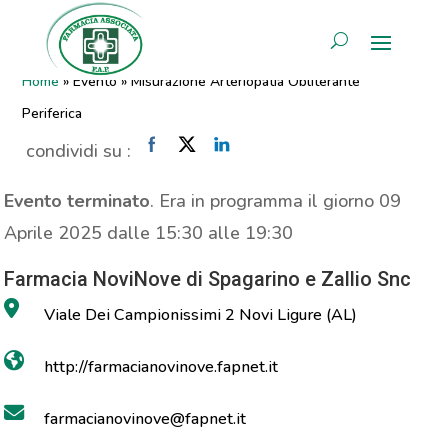
Misurazione Arteriopatia
AREA RISERVATA
Obliterante Periferica
Home
»
Evento
»
Misurazione Arteriopatia Obliterante
Periferica
condividi su :
Evento terminato
. Era in programma il giorno 09
Aprile 2025 dalle 15:30 alle 19:30
Farmacia NoviNove di Spagarino e Zallio Snc
Viale Dei Campionissimi 2 Novi Ligure (AL)
http://farmacianovinove.fapnet.it
farmacianovinove@fapnet.it