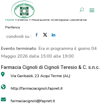
Misurazione Arteriopatia
AREA RISERVATA
Obliterante Periferica
Home
»
Evento
»
Misurazione Arteriopatia Obliterante
Periferica
condividi su :
Evento terminato
. Era in programma il giorno 04
Maggio 2026 dalle 15:00 alle 19:00
Farmacia Cignoli di Cignoli Teresio & C. s.n.c.
Via Garibaldi, 23 Acqui Terme (AL)
http://farmaciacignoli.fapnet.it
farmaciacignoli@fapnet.it