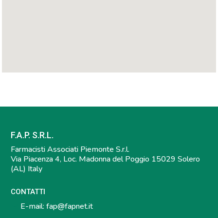
F.A.P. S.R.L.
Farmacisti Associati Piemonte S.r.l.
Via Piacenza 4, Loc. Madonna del Poggio 15029 Solero
(AL) Italy
CONTATTI
E-mail:
fap@fapnet.it