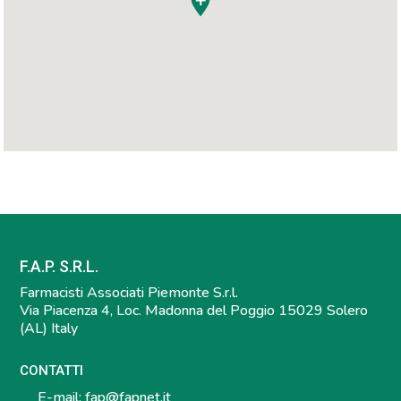
F.A.P. S.R.L.
Farmacisti Associati Piemonte S.r.l.
Via Piacenza 4, Loc. Madonna del Poggio 15029 Solero
(AL) Italy
CONTATTI
E-mail:
fap@fapnet.it