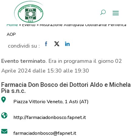
Misurazione Ateropatia
AREA RISERVATA
Obliterante Periferica AOP
Home
»
Evento
»
Misurazione Ateropatia Obliterante Periferica
AOP
condividi su :
Evento terminato
. Era in programma il giorno 02
Aprile 2024 dalle 15:30 alle 19:30
Farmacia Don Bosco dei Dottori Aldo e Michela
Pia s.n.c.
Piazza Vittorio Veneto, 1 Asti (AT)
http://farmaciadonbosco.fapnet.it
farmaciadonbosco@fapnet.it