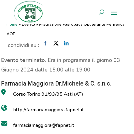
Misurazione Ateropatia
AREA RISERVATA
Obliterante Periferica AOP
Home
»
Evento
»
Misurazione Ateropatia Obliterante Periferica
AOP
condividi su :
Evento terminato
. Era in programma il giorno 03
Giugno 2024 dalle 15:00 alle 19:00
Farmacia Maggiora Dr.Michele & C. s.n.c.
Corso Torino 91/93/95 Asti (AT)
http://farmaciamaggiora.fapnet.it
farmaciamaggiora@fapnet.it