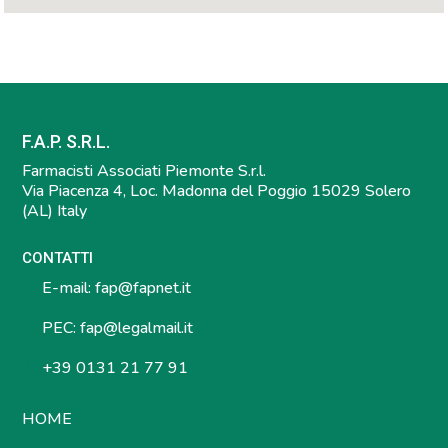
F.A.P. S.R.L.
Farmacisti Associati Piemonte S.r.l.
Via Piacenza 4, Loc. Madonna del Poggio 15029 Solero
(AL) Italy
CONTATTI
E-mail:
fap@fapnet.it
PEC:
fap@legalmail.it
+39 0131 21 77 91
HOME