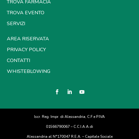
TROVA FARMACIA
TROVA EVENTO
SERVIZI
AREA RISERVATA
PRIVACY POLICY
CONTATTI
WHISTEBLOWING
Iscr. Reg. Impr. di Alessandria, C.F.e P.IVA
01566790067 – C.C.I.A.A.di
Alessandria al N°170047 R.E.A. – Capitale Sociale