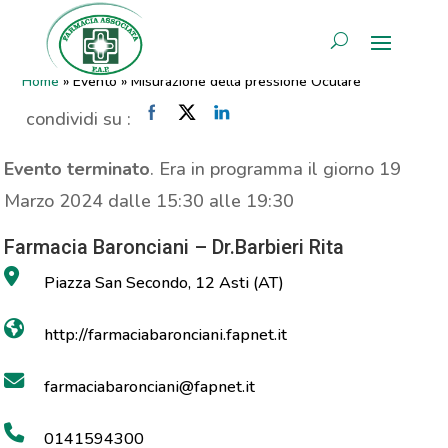
Misurazione della pressione
AREA RISERVATA
Oculare
Home
»
Evento
»
Misurazione della pressione Oculare
condividi su :
Evento terminato
. Era in programma il giorno 19
Marzo 2024 dalle 15:30 alle 19:30
Farmacia Baronciani – Dr.Barbieri Rita
Piazza San Secondo, 12 Asti (AT)
http://farmaciabaronciani.fapnet.it
farmaciabaronciani@fapnet.it
0141594300