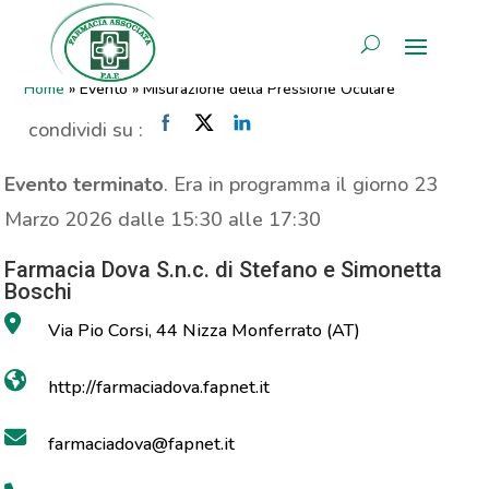
Misurazione della Pressione
AREA RISERVATA
Oculare
Home
»
Evento
»
Misurazione della Pressione Oculare
condividi su :
Evento terminato
. Era in programma il giorno 23
Marzo 2026 dalle 15:30 alle 17:30
Farmacia Dova S.n.c. di Stefano e Simonetta
Boschi
Via Pio Corsi, 44 Nizza Monferrato (AT)
http://farmaciadova.fapnet.it
farmaciadova@fapnet.it