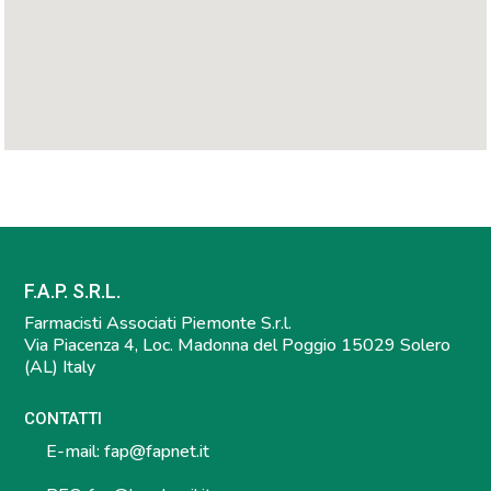
F.A.P. S.R.L.
Farmacisti Associati Piemonte S.r.l.
Via Piacenza 4, Loc. Madonna del Poggio 15029 Solero
(AL) Italy
CONTATTI
E-mail:
fap@fapnet.it