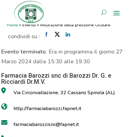
Misurazione della pressione
AREA RISERVATA
Oculare
Home
»
Evento
»
Misurazione della pressione Oculare
condividi su :
Evento terminato
. Era in programma il giorno 27
Marzo 2024 dalle 15:30 alle 19:30
Farmacia Barozzi snc di Barozzi Dr. G. e
Ricciardi Dr.M.V.
Via Circonvallazione, 32 Cassano Spinola (AL)
http://farmaciabarozzi.fapnet.it
farmaciabarozzisnc@fapnet.it