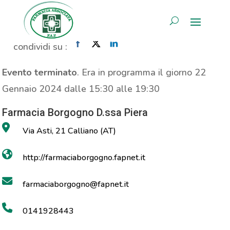
MOC
AREA RISERVATA
Home
»
Evento
»
MOC
condividi su :
Evento terminato
. Era in programma il giorno 22
Gennaio 2024 dalle 15:30 alle 19:30
Farmacia Borgogno D.ssa Piera
Via Asti, 21 Calliano (AT)
http://farmaciaborgogno.fapnet.it
farmaciaborgogno@fapnet.it
0141928443