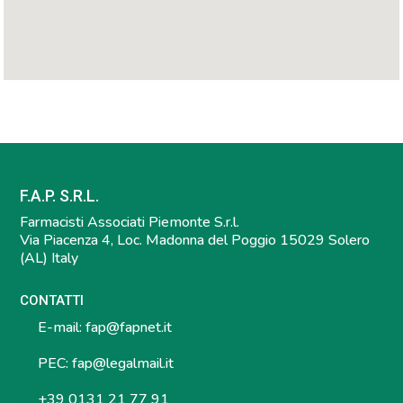
F.A.P. S.R.L.
Farmacisti Associati Piemonte S.r.l.
Via Piacenza 4, Loc. Madonna del Poggio 15029 Solero
(AL) Italy
CONTATTI
E-mail:
fap@fapnet.it
PEC:
fap@legalmail.it
+39 0131 21 77 91