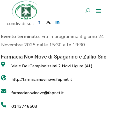
MOC
AREA RISERVATA
Home
»
Evento
»
MOC
condividi su :
Evento terminato
. Era in programma il giorno 24
Novembre 2025 dalle 15:30 alle 19:30
Farmacia NoviNove di Spagarino e Zallio Snc
Viale Dei Campionissimi 2 Novi Ligure (AL)
http://farmacianovinove.fapnet.it
farmacianovinove@fapnet.it
0143746503