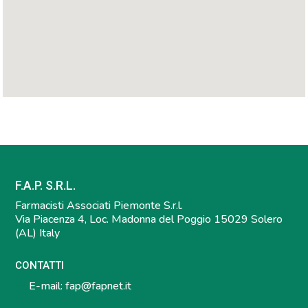
F.A.P. S.R.L.
Farmacisti Associati Piemonte S.r.l.
Via Piacenza 4, Loc. Madonna del Poggio 15029 Solero
(AL) Italy
CONTATTI
E-mail:
fap@fapnet.it