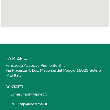
F.A.P. S.R.L.
Farmacisti Associati Piemonte S.r.l.
Via Piacenza 4, Loc. Madonna del Poggio 15029 Solero
(AL) Italy
CONTATTI
E-mail:
fap@fapnet.it
PEC:
fap@legalmail.it