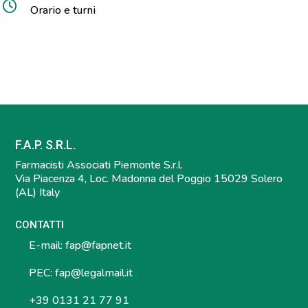
Orario e turni
F.A.P. S.R.L.
Farmacisti Associati Piemonte S.r.l.
Via Piacenza 4, Loc. Madonna del Poggio 15029 Solero
(AL) Italy
CONTATTI
E-mail:
fap@fapnet.it
PEC:
fap@legalmail.it
+39 0131 21 77 91