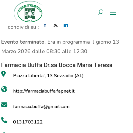
MOC
AREA RISERVATA
Home
»
Evento
»
MOC
condividi su :
Evento terminato
. Era in programma il giorno 13
Marzo 2026 dalle 08:30 alle 12:30
Farmacia Buffa Dr.sa Bocca Maria Teresa
Piazza Liberta', 13 Sezzadio (AL)
http://farmaciabuffa.fapnet.it
farmacia.buffa@gmail.com
0131703122