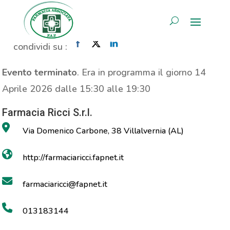
MOC
AREA RISERVATA
Home
»
Evento
»
MOC
condividi su :
Evento terminato
. Era in programma il giorno 14
Aprile 2026 dalle 15:30 alle 19:30
Farmacia Ricci S.r.l.
Via Domenico Carbone, 38 Villalvernia (AL)
http://farmaciaricci.fapnet.it
farmaciaricci@fapnet.it
013183144