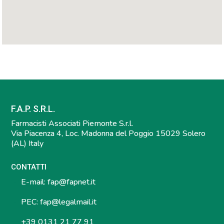
F.A.P. S.R.L.
Farmacisti Associati Piemonte S.r.l.
Via Piacenza 4, Loc. Madonna del Poggio 15029 Solero
(AL) Italy
CONTATTI
E-mail:
fap@fapnet.it
PEC:
fap@legalmail.it
+39 0131 21 77 91