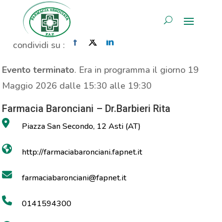
MOC
AREA RISERVATA
Home
»
Evento
»
MOC
condividi su :
Evento terminato
. Era in programma il giorno 19
Maggio 2026 dalle 15:30 alle 19:30
Farmacia Baronciani – Dr.Barbieri Rita
Piazza San Secondo, 12 Asti (AT)
http://farmaciabaronciani.fapnet.it
farmaciabaronciani@fapnet.it
0141594300