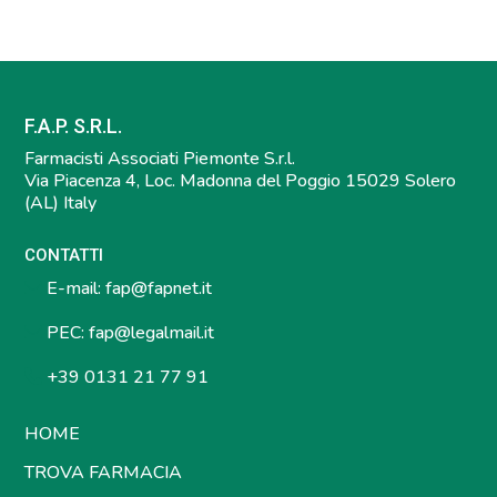
F.A.P. S.R.L.
Farmacisti Associati Piemonte S.r.l.
Via Piacenza 4, Loc. Madonna del Poggio 15029 Solero
(AL) Italy
CONTATTI
E-mail:
fap@fapnet.it
PEC:
fap@legalmail.it
+39 0131 21 77 91
HOME
TROVA FARMACIA