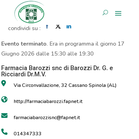
MOC
AREA RISERVATA
Home
»
Evento
»
MOC
condividi su :
Evento terminato
. Era in programma il giorno 17
Giugno 2026 dalle 15:30 alle 19:30
Farmacia Barozzi snc di Barozzi Dr. G. e
Ricciardi Dr.M.V.
Via Circonvallazione, 32 Cassano Spinola (AL)
http://farmaciabarozzi.fapnet.it
farmaciabarozzisnc@fapnet.it
014347333