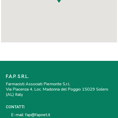
F.A.P. S.R.L.
Farmacisti Associati Piemonte S.r.l.
Via Piacenza 4, Loc. Madonna del Poggio 15029 Solero
(AL) Italy
CONTATTI
E-mail:
fap@fapnet.it