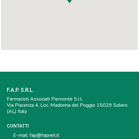
F.A.P. S.R.L.
Farmacisti Associati Piemonte S.r.l.
Via Piacenza 4, Loc. Madonna del Poggio 15029 Solero
(AL) Italy
CONTATTI
E-mail:
fap@fapnet.it