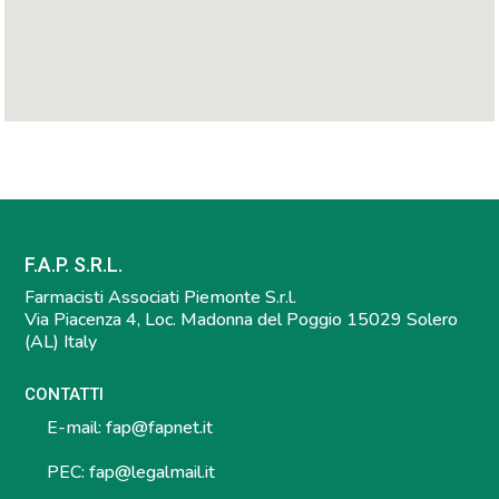
F.A.P. S.R.L.
Farmacisti Associati Piemonte S.r.l.
Via Piacenza 4, Loc. Madonna del Poggio 15029 Solero
(AL) Italy
CONTATTI
E-mail:
fap@fapnet.it
PEC:
fap@legalmail.it