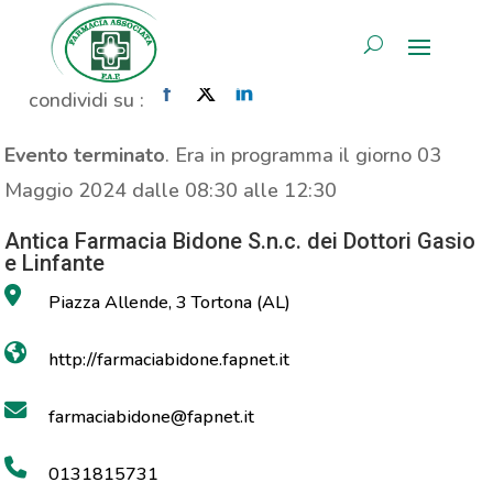
Propaganda Allgasan
AREA RISERVATA
Home
»
Evento
»
Propaganda Allgasan
condividi su :
Evento terminato
. Era in programma il giorno 03
Maggio 2024 dalle 08:30 alle 12:30
Antica Farmacia Bidone S.n.c. dei Dottori Gasio
e Linfante
Piazza Allende, 3 Tortona (AL)
http://farmaciabidone.fapnet.it
farmaciabidone@fapnet.it
0131815731