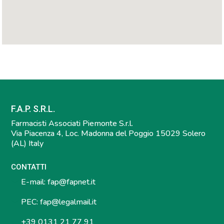
F.A.P. S.R.L.
Farmacisti Associati Piemonte S.r.l.
Via Piacenza 4, Loc. Madonna del Poggio 15029 Solero
(AL) Italy
CONTATTI
E-mail:
fap@fapnet.it
PEC:
fap@legalmail.it
+39 0131 21 77 91