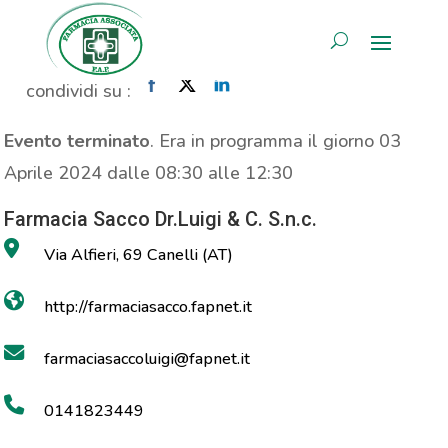
Propaganda Carnidyn Plus
AREA RISERVATA
Home
»
Evento
»
Propaganda Carnidyn Plus
condividi su :
Evento terminato
. Era in programma il giorno 03
Aprile 2024 dalle 08:30 alle 12:30
Farmacia Sacco Dr.Luigi & C. S.n.c.
Via Alfieri, 69 Canelli (AT)
http://farmaciasacco.fapnet.it
farmaciasaccoluigi@fapnet.it
0141823449